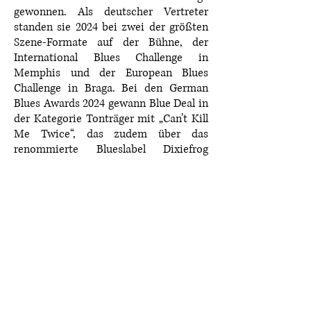
gewonnen. Als deutscher Vertreter
standen sie 2024 bei zwei der größten
Szene-Formate auf der Bühne, der
International Blues Challenge in
Memphis und der European Blues
Challenge in Braga. Bei den German
Blues Awards 2024 gewann Blue Deal in
der Kategorie Tonträger mit „Can’t Kill
Me Twice“, das zudem über das
renommierte Blueslabel Dixiefrog
veröffentlicht wurde. Live ist das ein
wuchtiger Mix aus Blues, Rock und
Groove – modern, energiegeladen und
absolut festival-tauglich.
Stadtmarketing Bamberg
Obere Königstraße 1
96052 Bamberg
Parkmöglichkeiten