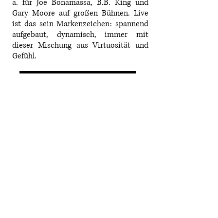
a. für Joe Bonamassa, B.B. King und
Gary Moore auf großen Bühnen. Live
ist das sein Markenzeichen: spannend
aufgebaut, dynamisch, immer mit
dieser Mischung aus Virtuosität und
Gefühl.
WEBSITE
Stadtmarketing Bamberg
Obere Königstraße 1
96052 Bamberg
Parkmöglichkeiten
Telefon: +49 951 / 20 10 30
E-Mail: info@stadtmarketing-bamberg.de